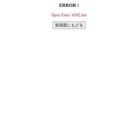
ERROR !
Open Error: 4592.dat